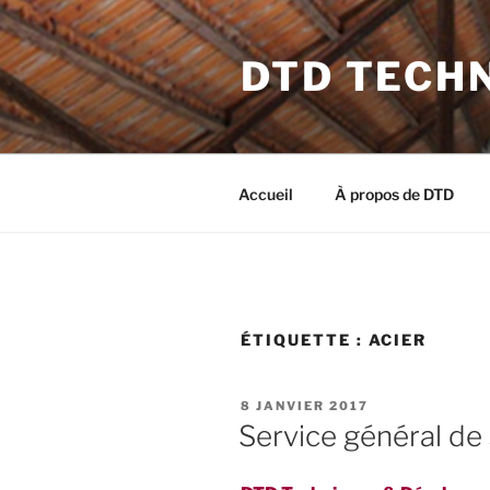
Aller
au
DTD TECH
contenu
principal
Accueil
À propos de DTD
ÉTIQUETTE :
ACIER
PUBLIÉ
8 JANVIER 2017
LE
Service général de 