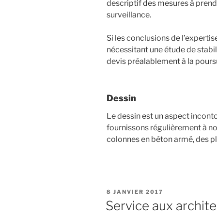
descriptif des mesures à prend
surveillance.
Si les conclusions de l’experti
nécessitant une étude de stabi
devis préalablement à la pours
Dessin
Le dessin est un aspect inconto
fournissons régulièrement à no
colonnes en béton armé, des pla
PUBLIÉ
8 JANVIER 2017
LE
Service aux archit