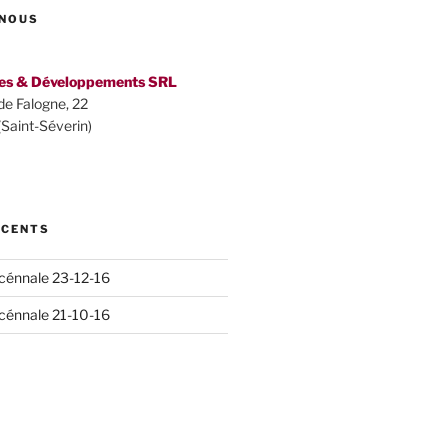
NOUS
es & Développements SRL
de Falogne, 22
Saint-Séverin)
ÉCENTS
cénnale 23-12-16
cénnale 21-10-16