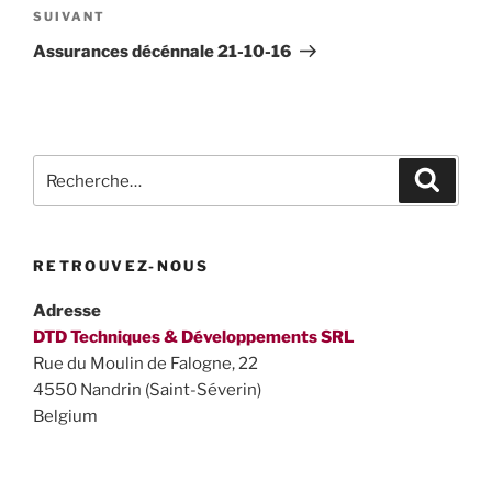
Article
SUIVANT
suivant
Assurances décénnale 21-10-16
Recherche
Recher
pour
:
RETROUVEZ-NOUS
Adresse
DTD Techniques & Développements SRL
Rue du Moulin de Falogne, 22
4550 Nandrin (Saint-Séverin)
Belgium