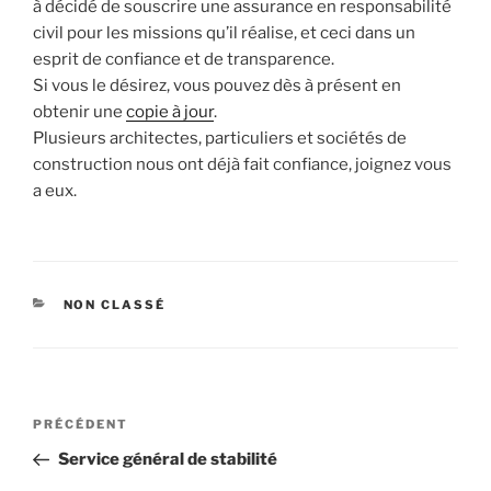
à décidé de souscrire une assurance en responsabilité
civil pour les missions qu’il réalise, et ceci dans un
esprit de confiance et de transparence.
Si vous le désirez, vous pouvez dès à présent en
obtenir une
copie à jour
.
Plusieurs architectes, particuliers et sociétés de
construction nous ont déjà fait confiance, joignez vous
a eux.
CATÉGORIES
NON CLASSÉ
Navigation
Article
PRÉCÉDENT
de
précédent
Service général de stabilité
l’article